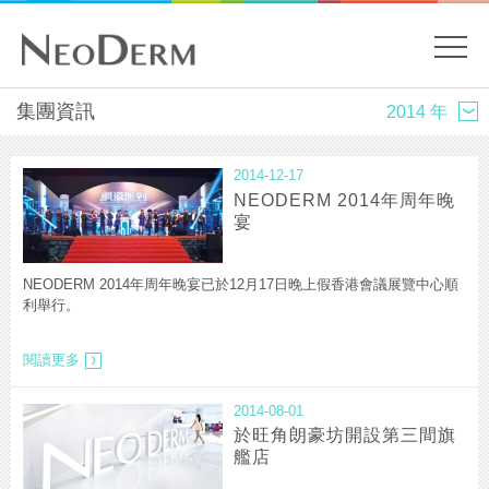
開
關
主
集團資訊
內
容
目
開
2014-12-17
始
錄
NEODERM 2014年周年晚
宴
NEODERM 2014年周年晚宴已於12月17日晚上假香港會議展覽中心順
利舉行。
NEODERM
閱讀更多
2014
年
周
2014-08-01
年
於旺角朗豪坊開設第三間旗
晚
艦店
宴