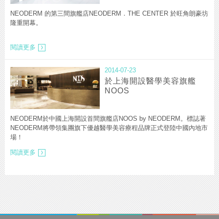
NEODERM 的第三間旗艦店NEODERM．THE CENTER 於旺角朗豪坊
隆重開幕。
於
閱讀更多
旺
角
2014-07-23
朗
於上海開設醫學美容旗艦
豪
NOOS
坊
開
設
第
NEODERM於中國上海開設首間旗艦店NOOS by NEODERM。標誌著
三
NEODERM將帶領集團旗下優越醫學美容療程品牌正式登陸中國內地市
間
場！
旗
於
艦
閱讀更多
上
店
海
開
設
醫
學
美