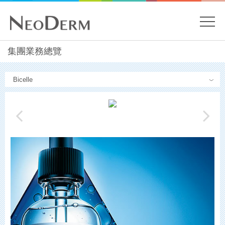
開
關
主
集團業務總覽
內
容
目
開
Menu
始
錄