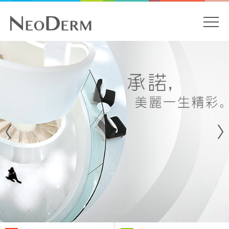
開
關
主
內
容
目
開
始
錄