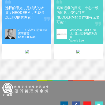
选择的眼光，是成败的转
高瞻远瞩的目光、专心一致
捩；NEODERM，无疑是
的团队，使我们与
ZELTIQ的优秀选！
NEODERM的合作拥有无限
可能！
ZELTIQ 高级副总裁兼首
Merz Asia Pacific Pte
席商务官
Ltd. 亚太区巿场策划总
Keith Sullivan
监
Valerie Lee
LinkedIn
Facebook
Instagram
電