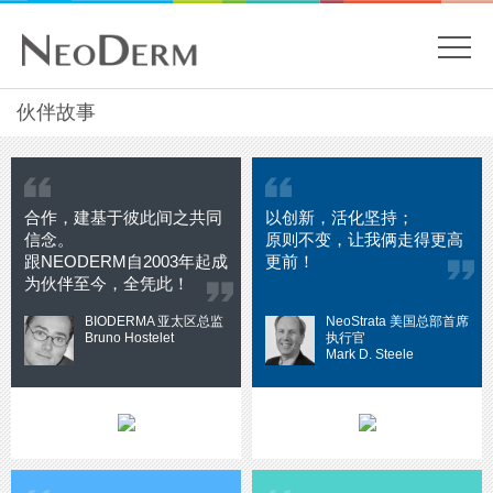
開
關
主
伙伴故事
內
容
目
開
始
錄
合作，建基于彼此间之共同
以创新，活化坚持；
信念。
原则不变，让我俩走得更高
跟NEODERM自2003年起成
更前！
为伙伴至今，全凭此！
BIODERMA 亚太区总监
NeoStrata 美国总部首席
Bruno Hostelet
执行官
Mark D. Steele