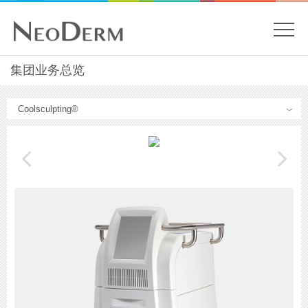
開
關
主
集团业务总览
內
容
目
開
Menu
始
錄